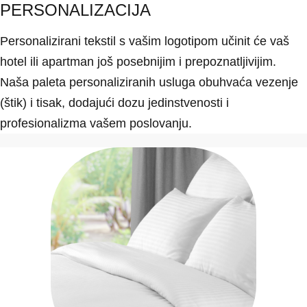
PERSONALIZACIJA
Personalizirani tekstil s vašim logotipom učinit će vaš
hotel ili apartman još posebnijim i prepoznatljivijim.
Naša paleta personaliziranih usluga obuhvaća vezenje
(štik) i tisak, dodajući dozu jedinstvenosti i
profesionalizma vašem poslovanju.