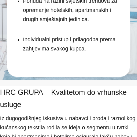
Ponuda na razini svjetskih trendova za
opremanje hotelskih, apartmanskih i
drugih smještajnih jedinica.
Individualni pristup i prilagodba prema
zahtjevima svakog kupca.
HRC GRUPA – Kvalitetom do vrhunske
usluge
Iz dugogodišnjeg iskustva u nabavci i prodaji raznolikog
kućanskog tekstila rodila se ideja o segmentu u tvrtki
koja bi apartmanima i hotelima osigurala lakšu nabavu